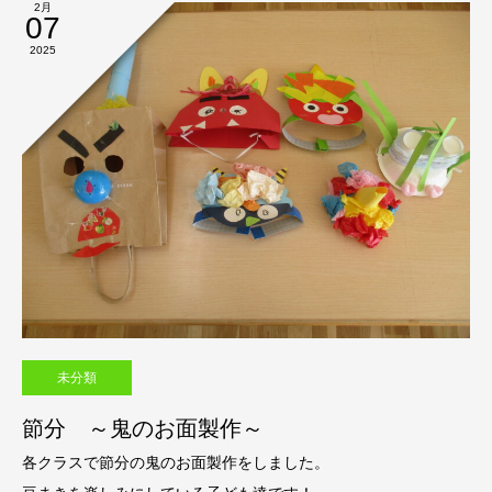
2月
07
2025
未分類
節分 ～鬼のお面製作～
各クラスで節分の鬼のお面製作をしました。