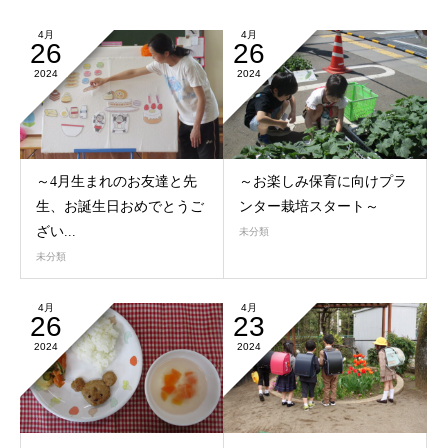
4月
4月
26
26
2024
2024
～4月生まれのお友達と先
～お楽しみ保育に向けプラ
生、お誕生日おめでとうご
ンター栽培スタート～
ざい...
未分類
未分類
4月
4月
26
23
2024
2024