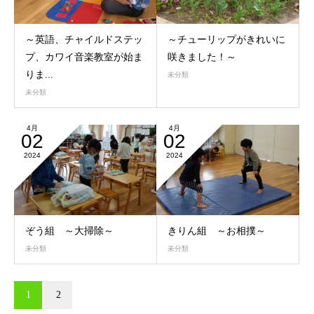
～英語、チャイルドステッ
～チューリップがきれいに
プ、カワイ音楽教室が始ま
咲きました！～
りま...
未分類
未分類
4月
4月
02
02
2024
2024
ぞう組 ～大掃除～
きりん組 ～お相撲～
未分類
未分類
1
2