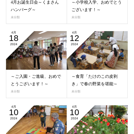
4月お誕生日会～くまさん
～小学校入学、おめでとう
ハンバーグ～
ございます！～
未分類
未分類
4月
4月
18
12
2024
2024
～ご入園・ご進級、おめで
～食育「たけのこの皮剥
とうございます！～
き」で春の野菜を堪能～
未分類
未分類
4月
4月
10
10
2024
2024