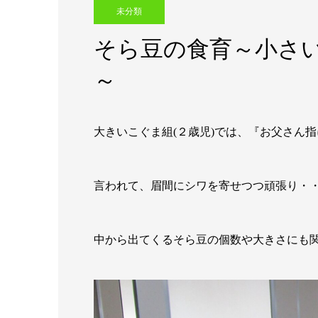
未分類
そら豆の食育～小さ
～
大きいこぐま組(２歳児)では、『お父さん
言われて、眉間にシワを寄せつつ頑張り・
中から出てくるそら豆の個数や大きさにも