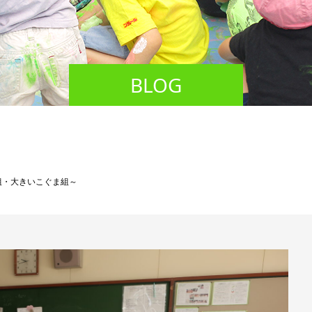
BLOG
組・大きいこぐま組～