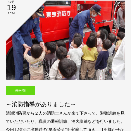
12月
19
2024
未分類
～消防指導がありました～
清瀬消防署から２人の消防士さんが来て下さって、避難訓練を見
ていただいたり、職員の通報訓練、消火訓練などを行いました。
今回も特別に出動時の“早着替え”を実演して頂き、目を輝かせな