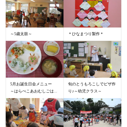
～5歳太鼓～
＊ひなまつり製作＊
5月お誕生日会メニュー
旬のとうもろこしでピザ作
～はらぺこあおむしごは...
り♪～幼児クラス～