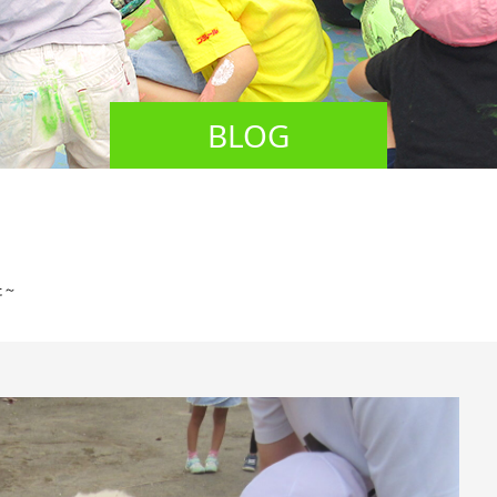
BLOG
た～