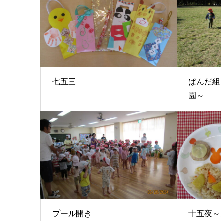
七五三
ぱんだ組
園～
プール開き
十五夜～