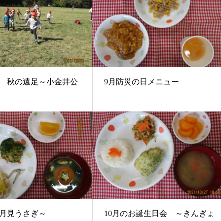
 秋の遠足～小金井公
9月防災の日メニュー
月見うさぎ～
10月のお誕生日会 ～きんぎょ