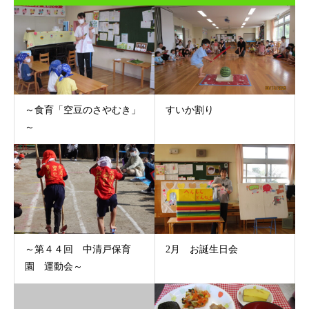
～食育「空豆のさやむき」
すいか割り
～
～第４４回 中清戸保育
2月 お誕生日会
園 運動会～