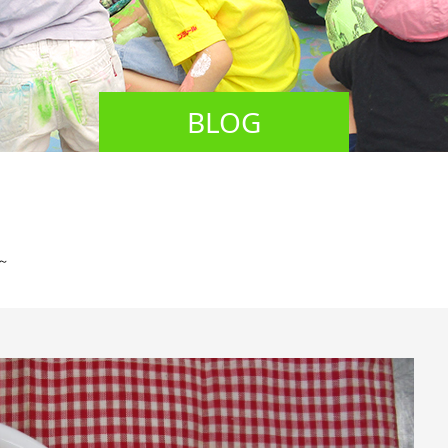
BLOG
～