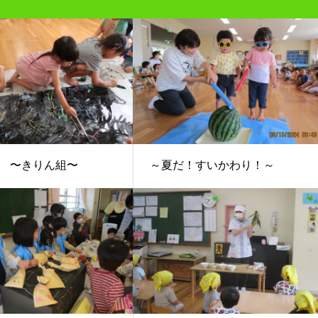
 〜きりん組〜
～夏だ！すいかわり！～