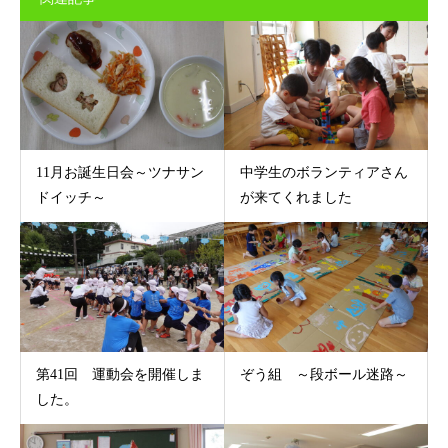
11月お誕生日会～ツナサン
中学生のボランティアさん
ドイッチ～
が来てくれました
第41回 運動会を開催しま
ぞう組 ～段ボール迷路～
した。