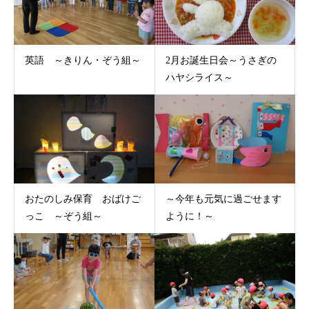
英語 ～きりん・ぞう組～
2月お誕生日会～うさぎの
ハヤシライス～
おたのしみ保育 おばけご
～今年も元気に過ごせます
っこ ～ぞう組～
ように！～