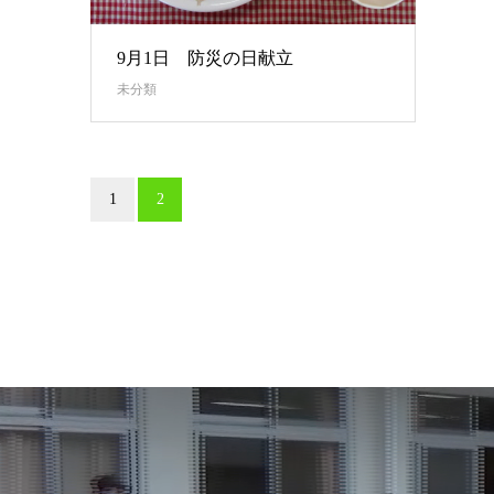
9月1日 防災の日献立
未分類
1
2