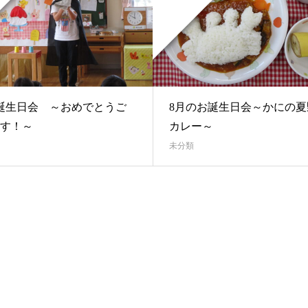
誕生日会 ～おめでとうご
8月のお誕生日会～かにの夏
す！～
カレー～
未分類