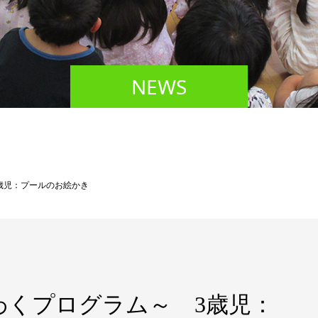
NEWS
歳児：プールのお絵かき
わくプログラム～ 3歳児：