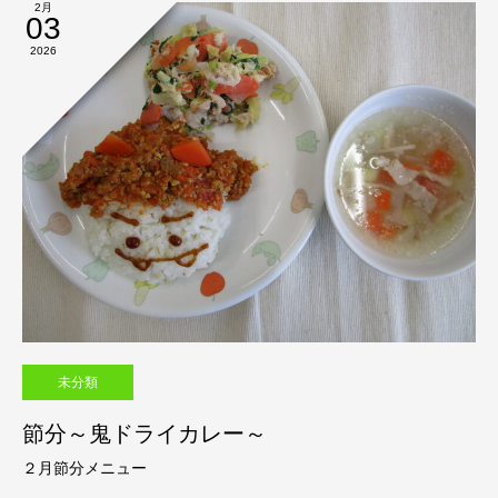
2月
03
2026
未分類
節分～鬼ドライカレー～
２月節分メニュー