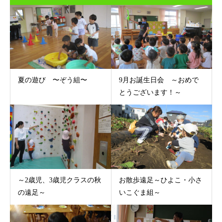
夏の遊び 〜ぞう組〜
9月お誕生日会 ～おめで
とうございます！～
～2歳児、3歳児クラスの秋
お散歩遠足～ひよこ・小さ
の遠足～
いこぐま組～