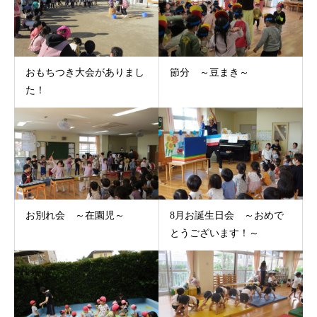
おもちつき大会がありまし
節分 ～豆まき～
た！
お別れ会 ～在園児～
8月お誕生日会 ～おめで
とうございます！～