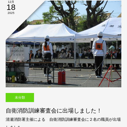
12月
18
2025
未分類
自衛消防訓練審査会に出場しました！
清瀬消防署主催による 自衛消防訓練審査会に２名の職員が出場