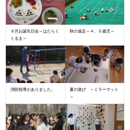
９月お誕生日会～はたらく
秋の遠足～４、５歳児～
くるま～
消防指導がありました。
夏の遊び ～ミラーマット
～