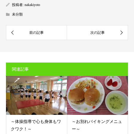
投稿者:
nakakiyoto
未分類
関連記事
～体操指導で心も身体もワ
～お別れバイキングメニュ
クワク！～
ー～