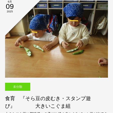
6月
09
2025
未分類
食育 『そら豆の皮むき・スタンプ遊
び』 大きいこぐま組