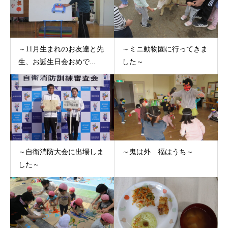
～11月生まれのお友達と先
～ミニ動物園に行ってきま
生、お誕生日会おめで...
した～
～自衛消防大会に出場しま
～鬼は外 福はうち～
した～